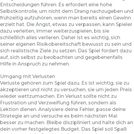
Entscheidungen führen. Es erfordert eine hohe
Selbstkontrolle, um nicht dem Drang nachzugeben und
frühzeitig aufzuhören, wenn man bereits einen Gewinn
erzielt hat. Die Angst, etwas zu verpassen, kann Spieler
dazu verleiten, immer weiterzuspielen, bis sie
schließlich alles verlieren. Daher ist es wichtig, sich
seiner eigenen Risikobereitschaft bewusst zu sein und
sich realistische Ziele zu setzen. Das Spiel fordert dazu
auf, sich selbst zu beobachten und gegebenenfalls
Hilfe in Anspruch zu nehmen.
Umgang mit Verlusten
Verluste gehören zum Spiel dazu. Es ist wichtig, sie zu
akzeptieren und nicht zu versuchen, sie um jeden Preis
wieder wettzumachen. Ein Verlust sollte nicht zu
Frustration und Verzweiflung führen, sondern als
Lektion dienen. Analysiere deine Fehler, passe deine
Strategie an und versuche es beim nächsten Mal
besser zu machen. Bleibe diszipliniert und halte dich an
dein vorher festgelegtes Budget. Das Spiel soll Spaß