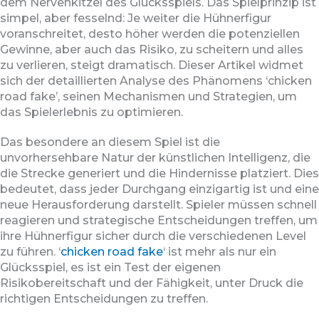
dem Nervenkitzel des Glücksspiels. Das Spielprinzip ist
simpel, aber fesselnd: Je weiter die Hühnerfigur
voranschreitet, desto höher werden die potenziellen
Gewinne, aber auch das Risiko, zu scheitern und alles
zu verlieren, steigt dramatisch. Dieser Artikel widmet
sich der detaillierten Analyse des Phänomens ‘chicken
road fake’, seinen Mechanismen und Strategien, um
das Spielerlebnis zu optimieren.
Das besondere an diesem Spiel ist die
unvorhersehbare Natur der künstlichen Intelligenz, die
die Strecke generiert und die Hindernisse platziert. Dies
bedeutet, dass jeder Durchgang einzigartig ist und eine
neue Herausforderung darstellt. Spieler müssen schnell
reagieren und strategische Entscheidungen treffen, um
ihre Hühnerfigur sicher durch die verschiedenen Level
zu führen. ‘
chicken road fake
‘ ist mehr als nur ein
Glücksspiel, es ist ein Test der eigenen
Risikobereitschaft und der Fähigkeit, unter Druck die
richtigen Entscheidungen zu treffen.