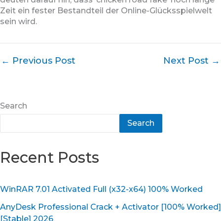
Zeit ein fester Bestandteil der Online-Glücksspielwelt
sein wird.
←
Previous Post
Next Post
→
Search
Search
Recent Posts
WinRAR 7.01 Activated Full (x32-x64) 100% Worked
AnyDesk Professional Crack + Activator [100% Worked]
[Stable] 2026