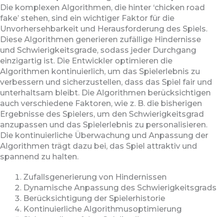
Die komplexen Algorithmen, die hinter ‘chicken road
fake’ stehen, sind ein wichtiger Faktor für die
Unvorhersehbarkeit und Herausforderung des Spiels.
Diese Algorithmen generieren zufällige Hindernisse
und Schwierigkeitsgrade, sodass jeder Durchgang
einzigartig ist. Die Entwickler optimieren die
Algorithmen kontinuierlich, um das Spielerlebnis zu
verbessern und sicherzustellen, dass das Spiel fair und
unterhaltsam bleibt. Die Algorithmen berücksichtigen
auch verschiedene Faktoren, wie z. B. die bisherigen
Ergebnisse des Spielers, um den Schwierigkeitsgrad
anzupassen und das Spielerlebnis zu personalisieren.
Die kontinuierliche Überwachung und Anpassung der
Algorithmen trägt dazu bei, das Spiel attraktiv und
spannend zu halten.
Zufallsgenerierung von Hindernissen
Dynamische Anpassung des Schwierigkeitsgrads
Berücksichtigung der Spielerhistorie
Kontinuierliche Algorithmusoptimierung