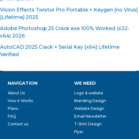
Vision Effects Twixtor Pro Portable + Keygen [no Virus]
[Lifetime] 2025
Adobe Photoshop 25 Crack exe 100% Worked (x32-
x64) 2026
AutoCAD 2025 Crack + Serial Key [x64] Lifetime
Verified
NAVIGATION
WE NEED
About Us
Logo & website
How it Works
Branding Design
Plans
Website Design
FAQ
Email Newsletter
Contact us
T-Shirt Design
Flyer