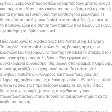
αρένων. Σύμβολα όπως καπέλα καουμπόηδων, μπότες, άλογα
και ταύροι συνθέτουν την εικόνα του παιχνιδιού, ενώ η μουσική
και τα ηχητικά εφέ ενισχύουν την αίσθηση του ρεαλισμού. Η
δημοτικότητα του θεματικού slot rodeo slot δεν έρχεται από
το πουθενά, είναι η αίσθηση των παικτών που θέλουν να έχoυν
την αίσθηση ότι βρίσκονται εκεί.
Πώς Λειτουργεί το Rodeo Slot: Μια Λεπτομερής Εξήγηση
Το παιχνίδι rodeo slot ακολουθεί τις βασικές αρχές των
κλασικών κουλοχέρηδων. Ο παίκτης τοποθετεί το στοίχημά του
και περιστρέφει τους κυλίνδρους. Εάν εμφανιστούν
συγκεκριμένοι συνδυασμοί συμβόλων στις γραμμές πληρωμής,
ο παίκτης κερδίζει ένα χρηματικό ποσό. Το rodeo slot
συνήθως διαθέτει 5 κυλίνδρους και πολλαπλές γραμμές
πληρωμής, αυξάνοντας τις πιθανότητες νίκης. Επιπλέον, πολλά
online rodeo slot προσφέρουν ειδικές λειτουργίες, όπως
δωρεάν περιστροφές, μπόνους παιχνίδια και γύρους
πολλαπλασιαστών, που μπορούν να αυξήσουν σημαντικά τα
κέρδη του παίκτη.