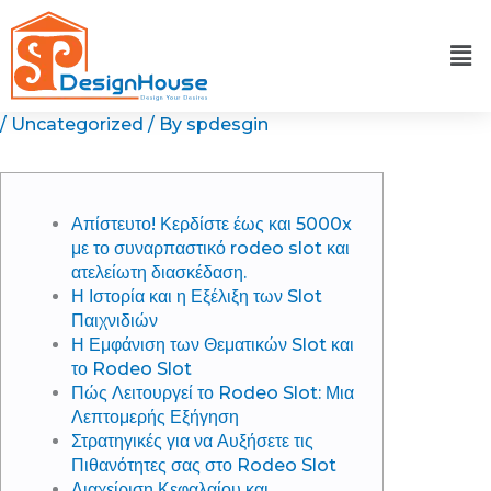
Skip
to
content
/
Uncategorized
/ By
spdesgin
Απίστευτο! Κερδίστε έως και 5000x
με το συναρπαστικό rodeo slot και
ατελείωτη διασκέδαση.
Η Ιστορία και η Εξέλιξη των Slot
Παιχνιδιών
Η Εμφάνιση των Θεματικών Slot και
το Rodeo Slot
Πώς Λειτουργεί το Rodeo Slot: Μια
Λεπτομερής Εξήγηση
Στρατηγικές για να Αυξήσετε τις
Πιθανότητες σας στο Rodeo Slot
Διαχείριση Κεφαλαίου και