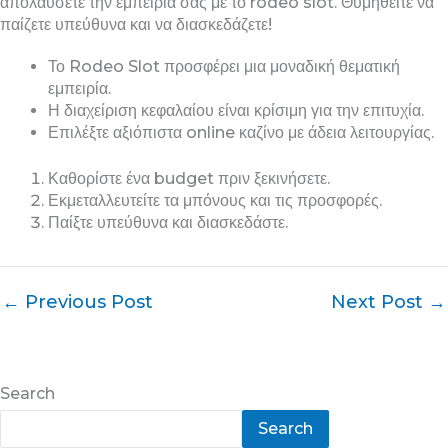
απολαύσετε την εμπειρία σας με το rodeo slot. Θυμηθείτε να
παίζετε υπεύθυνα και να διασκεδάζετε!
Το Rodeo Slot προσφέρει μια μοναδική θεματική
εμπειρία.
Η διαχείριση κεφαλαίου είναι κρίσιμη για την επιτυχία.
Επιλέξτε αξιόπιστα online καζίνο με άδεια λειτουργίας.
Καθορίστε ένα budget πριν ξεκινήσετε.
Εκμεταλλευτείτε τα μπόνους και τις προσφορές.
Παίξτε υπεύθυνα και διασκεδάστε.
←
Previous Post
Next Post
→
Search
Search