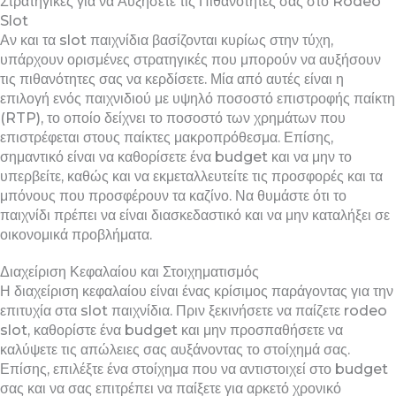
Στρατηγικές για να Αυξήσετε τις Πιθανότητες σας στο Rodeo
Slot
Αν και τα slot παιχνίδια βασίζονται κυρίως στην τύχη,
υπάρχουν ορισμένες στρατηγικές που μπορούν να αυξήσουν
τις πιθανότητες σας να κερδίσετε. Μία από αυτές είναι η
επιλογή ενός παιχνιδιού με υψηλό ποσοστό επιστροφής παίκτη
(RTP), το οποίο δείχνει το ποσοστό των χρημάτων που
επιστρέφεται στους παίκτες μακροπρόθεσμα. Επίσης,
σημαντικό είναι να καθορίσετε ένα budget και να μην το
υπερβείτε, καθώς και να εκμεταλλευτείτε τις προσφορές και τα
μπόνους που προσφέρουν τα καζίνο. Να θυμάστε ότι το
παιχνίδι πρέπει να είναι διασκεδαστικό και να μην καταλήξει σε
οικονομικά προβλήματα.
Διαχείριση Κεφαλαίου και Στοιχηματισμός
Η διαχείριση κεφαλαίου είναι ένας κρίσιμος παράγοντας για την
επιτυχία στα slot παιχνίδια. Πριν ξεκινήσετε να παίζετε rodeo
slot, καθορίστε ένα budget και μην προσπαθήσετε να
καλύψετε τις απώλειες σας αυξάνοντας το στοίχημά σας.
Επίσης, επιλέξτε ένα στοίχημα που να αντιστοιχεί στο budget
σας και να σας επιτρέπει να παίξετε για αρκετό χρονικό