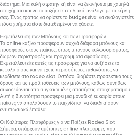
διάστημα. Μια καλή στρατηγική είναι να ξεκινήσετε με χαμηλά
στοιχήματα και να τα αυξήσετε σταδιακά, ανάλογα με τα κέρδη
σας. Ένας τρόπος να ορίσετε το budget είναι να αναλογιστείτε
πόσα χρήματα είστε διατεθειμένοι να χάσετε.
Εκμετάλλευση των Μπόνους και των Προσφορών
Τα online καζίνο προσφέρουν συχνά διάφορα μπόνους και
προσφορές στους παίκτες, όπως μπόνους καλωσορίσματος,
δωρεάν περιστροφές και προγράμματα αφοσίωσης.
Εκμεταλλευτείτε αυτές τις προσφορές για να αυξήσετε το
κεφάλαιό σας και να έχετε περισσότερες πιθανότητες να
κερδίσετε στο rodeo slot. Ωστόσο, διαβάστε προσεκτικά τους
όρους και τις προϋποθέσεις των μπόνους, καθώς συνήθως
συνοδεύονται από συγκεκριμένες απαιτήσεις στοιχηματισμού.
Αυτή η δυνατότητα προσφέρει μια μοναδική ευκαιρία στους
παίκτες να απολαύσουν το παιχνίδι και να διεκδικήσουν
εντυπωσιακά έπαθλα.
Οι Καλύτερες Πλατφόρμες για να Παίξετε Rodeo Slot
Σήμερα, υπάρχουν αμέτρητες online πλατφόρμες που