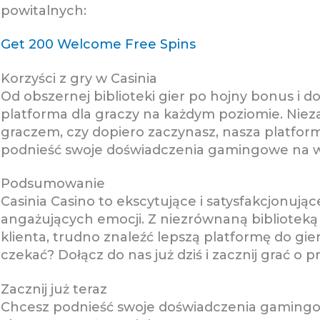
powitalnych:
Get 200 Welcome Free Spins
Korzyści z gry w Casinia
Od obszernej biblioteki gier po hojny bonus i do
platforma dla graczy na każdym poziomie. Niez
graczem, czy dopiero zaczynasz, nasza platfor
podnieść swoje doświadczenia gamingowe na w
Podsumowanie
Casinia Casino to ekscytujące i satysfakcjonują
angażujących emocji. Z niezrównaną biblioteką
klienta, trudno znaleźć lepszą platformę do gie
czekać? Dołącz do nas już dziś i zacznij grać o 
Zacznij już teraz
Chcesz podnieść swoje doświadczenia gamingowe