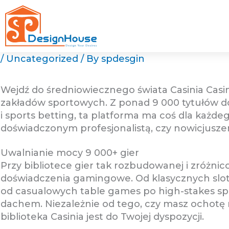
Skip
to
content
/
Uncategorized
/ By
spdesgin
Wejdź do średniowiecznego świata Casinia Casino
zakładów sportowych. Z ponad 9 000 tytułów do 
i sports betting, ta platforma ma coś dla każdeg
doświadczonym profesjonalistą, czy nowicjuszem
Uwalnianie mocy 9 000+ gier
Przy bibliotece gier tak rozbudowanej i zróżni
doświadczenia gamingowe. Od klasycznych slot
od casualowych table games po high-stakes spo
dachem. Niezależnie od tego, czy masz ochotę
biblioteka Casinia jest do Twojej dyspozycji.