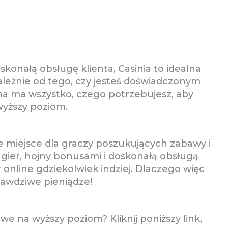
skonałą obsługę klienta, Casinia to idealna
ależnie od tego, czy jesteś doświadczonym
ma ma wszystko, czego potrzebujesz, aby
yższy poziom.
ce miejsce dla graczy poszukujących zabawy i
 gier, hojny bonusami i doskonałą obsługą
r online gdziekolwiek indziej. Dlaczego więc
prawdziwe pieniądze!
 na wyższy poziom? Kliknij poniższy link,