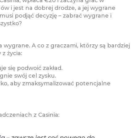
 Casinia, wpłaca €20 i zaczyna grać w
ów i jest na dobrej drodze, a jej wygrane
 musi podjąć decyzję – zabrać wygrane i
szystko?
a wygrane. A co z graczami, którzy są bardziej
z życia:
je się podwoić zakład.
gnie swój cel zysku.
yko, aby zmaksymalizować potencjalne
adczeniach z Casinia:
ia – zawsze jest coś nowego do