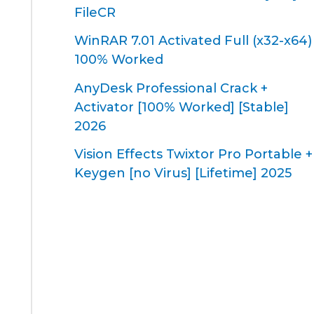
FileCR
WinRAR 7.01 Activated Full (x32-x64)
100% Worked
AnyDesk Professional Crack +
Activator [100% Worked] [Stable]
2026
Vision Effects Twixtor Pro Portable +
Keygen [no Virus] [Lifetime] 2025