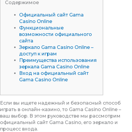
Содержимое
Официальный сайт Gama
Casino Online
Функциональные
возможности официального
сайта
Зеркало Gama Casino Online –
доступ к играм
Преимущества использования
зеркала Gama Casino Online
Вход на официальный сайт
Gama Casino Online
Если вы ищете надежный и безопасный способ
играть в онлайн-казино, то Gama Casino Online –
ваш выбор. В этом руководстве мы рассмотрим
официальный сайт Gama Casino, его зеркало и
процесс входа.