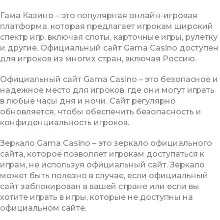
Гама Казино – это популярная онлайн-игровая
платформа, которая предлагает игрокам широкий
спектр игр, включая слоты, карточные игры, рулетку
и другие. Официальный сайт Gama Casino доступен
для игроков из многих стран, включая Россию.
Официальный сайт Gama Casino – это безопасное и
надежное место для игроков, где они могут играть
в любые часы дня и ночи. Сайт регулярно
обновляется, чтобы обеспечить безопасность и
конфиденциальность игроков.
Зеркало Gama Casino – это зеркало официального
сайта, которое позволяет игрокам доступаться к
играм, не используя официальный сайт. Зеркало
может быть полезно в случае, если официальный
сайт заблокирован в вашей стране или если вы
хотите играть в игры, которые не доступны на
официальном сайте.