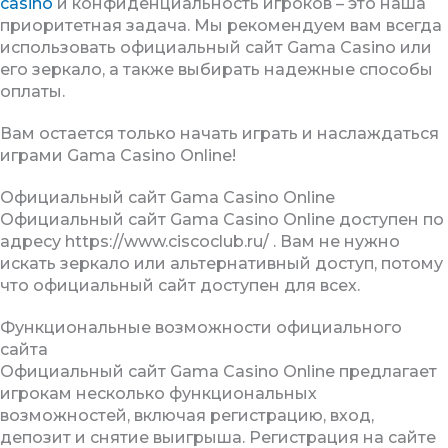
casino
и конфиденциальность игроков – это наша
приоритетная задача. Мы рекомендуем вам всегда
использовать официальный сайт Gama Casino или
его зеркало, а также выбирать надежные способы
оплаты.
Вам остается только начать играть и наслаждаться
играми Gama Casino Online!
Официальный сайт Gama Casino Online
Официальный сайт Gama Casino Online доступен по
адресу https://www.ciscoclub.ru/ . Вам не нужно
искать зеркало или альтернативный доступ, потому
что официальный сайт доступен для всех.
Функциональные возможности официального
сайта
Официальный сайт Gama Casino Online предлагает
игрокам несколько функциональных
возможностей, включая регистрацию, вход,
депозит и снятие выигрыша. Регистрация на сайте