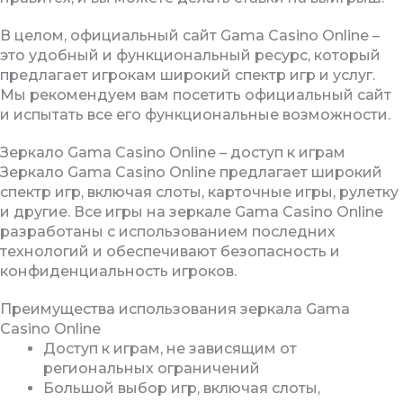
В целом, официальный сайт Gama Casino Online –
это удобный и функциональный ресурс, который
предлагает игрокам широкий спектр игр и услуг.
Мы рекомендуем вам посетить официальный сайт
и испытать все его функциональные возможности.
Зеркало Gama Casino Online – доступ к играм
Зеркало Gama Casino Online предлагает широкий
спектр игр, включая слоты, карточные игры, рулетку
и другие. Все игры на зеркале Gama Casino Online
разработаны с использованием последних
технологий и обеспечивают безопасность и
конфиденциальность игроков.
Преимущества использования зеркала Gama
Casino Online
Доступ к играм, не зависящим от
региональных ограничений
Большой выбор игр, включая слоты,