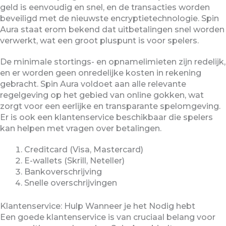
geld is eenvoudig en snel, en de transacties worden
beveiligd met de nieuwste encryptietechnologie. Spin
Aura staat erom bekend dat uitbetalingen snel worden
verwerkt, wat een groot pluspunt is voor spelers.
De minimale stortings- en opnamelimieten zijn redelijk,
en er worden geen onredelijke kosten in rekening
gebracht. Spin Aura voldoet aan alle relevante
regelgeving op het gebied van online gokken, wat
zorgt voor een eerlijke en transparante spelomgeving.
Er is ook een klantenservice beschikbaar die spelers
kan helpen met vragen over betalingen.
Creditcard (Visa, Mastercard)
E-wallets (Skrill, Neteller)
Bankoverschrijving
Snelle overschrijvingen
Klantenservice: Hulp Wanneer je het Nodig hebt
Een goede klantenservice is van cruciaal belang voor