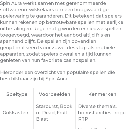
Spin Aura werkt samen met gerenommeerde
softwareontwikkelaars om een hoogwaardige
spelervaring te garanderen. Dit betekent dat spelers
kunnen rekenen op betrouwbare spellen met eerlijke
uitbetalingen. Regelmatig worden er nieuwe spellen
toegevoegd, waardoor het aanbod altijd fris en
spannend blijft. De spellen zijn bovendien
geoptimaliseerd voor zowel desktop als mobiele
apparaten, zodat spelers overal en altijd kunnen
genieten van hun favoriete casinospellen.
Hieronder een overzicht van populaire spellen die
beschikbaar zijn bij Spin Aura:
Speltype
Voorbeelden
Kenmerken
Starburst, Book
Diverse thema’s,
Gokkasten
of Dead, Fruit
bonusfuncties, hoge
Blast
RTP