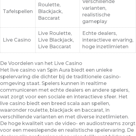
Verschillende
Roulette,
varianten,
Tafelspellen
Blackjack,
realistische
Baccarat
gameplay
Live Roulette,
Echte dealers,
Live Casino
Live Blackjack,
interactieve ervaring,
Live Baccarat
hoge inzetlimieten
De Voordelen van het Live Casino
Het live casino van Spin Aura biedt een unieke
spelervaring die dichter bij de traditionele casino-
omgeving staat. Spelers kunnen in realtime
communiceren met echte dealers en andere spelers,
wat zorgt voor een sociale en interactieve sfeer. Het
live casino biedt een breed scala aan spellen,
waaronder roulette, blackjack en baccarat, in
verschillende varianten en met diverse inzetlimieten.
De hoge kwaliteit van de video- en audiostreams zorgt
voor een meeslepende en realistische spelervaring. De