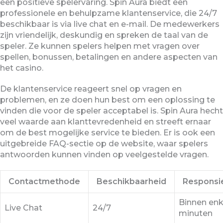
een positieve spelervaring. Spin Aura biedt een
professionele en behulpzame klantenservice, die 24/7
beschikbaar is via live chat en e-mail. De medewerkers
zijn vriendelijk, deskundig en spreken de taal van de
speler. Ze kunnen spelers helpen met vragen over
spellen, bonussen, betalingen en andere aspecten van
het casino.
De klantenservice reageert snel op vragen en
problemen, en ze doen hun best om een oplossing te
vinden die voor de speler acceptabel is. Spin Aura hecht
veel waarde aan klanttevredenheid en streeft ernaar
om de best mogelijke service te bieden. Er is ook een
uitgebreide FAQ-sectie op de website, waar spelers
antwoorden kunnen vinden op veelgestelde vragen.
Contactmethode
Beschikbaarheid
Responsie
Binnen enk
Live Chat
24/7
minuten