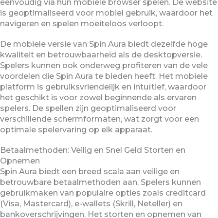
eenvoudig via hun mobiele browser spelen. De website
is geoptimaliseerd voor mobiel gebruik, waardoor het
navigeren en spelen moeiteloos verloopt.
De mobiele versie van Spin Aura biedt dezelfde hoge
kwaliteit en betrouwbaarheid als de desktopversie.
Spelers kunnen ook onderweg profiteren van de vele
voordelen die Spin Aura te bieden heeft. Het mobiele
platform is gebruiksvriendelijk en intuïtief, waardoor
het geschikt is voor zowel beginnende als ervaren
spelers. De spellen zijn geoptimaliseerd voor
verschillende schermformaten, wat zorgt voor een
optimale spelervaring op elk apparaat.
Betaalmethoden: Veilig en Snel Geld Storten en
Opnemen
Spin Aura biedt een breed scala aan veilige en
betrouwbare betaalmethoden aan. Spelers kunnen
gebruikmaken van populaire opties zoals creditcard
(Visa, Mastercard), e-wallets (Skrill, Neteller) en
bankoverschrijvingen. Het storten en opnemen van