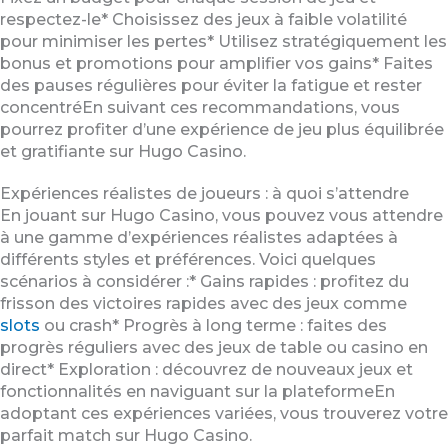
respectez-le* Choisissez des jeux à faible volatilité
pour minimiser les pertes* Utilisez stratégiquement les
bonus et promotions pour amplifier vos gains* Faites
des pauses régulières pour éviter la fatigue et rester
concentréEn suivant ces recommandations, vous
pourrez profiter d’une expérience de jeu plus équilibrée
et gratifiante sur Hugo Casino.
Expériences réalistes de joueurs : à quoi s’attendre
En jouant sur Hugo Casino, vous pouvez vous attendre
à une gamme d’expériences réalistes adaptées à
différents styles et préférences. Voici quelques
scénarios à considérer :* Gains rapides : profitez du
frisson des victoires rapides avec des jeux comme
slots
ou crash* Progrès à long terme : faites des
progrès réguliers avec des jeux de table ou casino en
direct* Exploration : découvrez de nouveaux jeux et
fonctionnalités en naviguant sur la plateformeEn
adoptant ces expériences variées, vous trouverez votre
parfait match sur Hugo Casino.