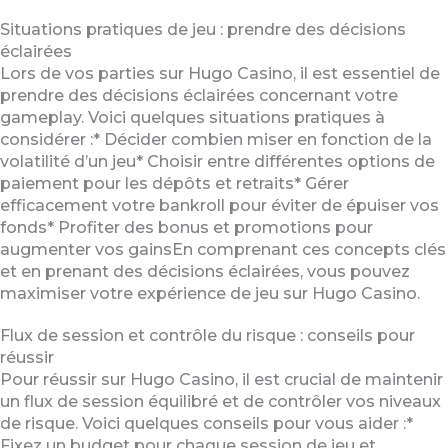
Situations pratiques de jeu : prendre des décisions
éclairées
Lors de vos parties sur Hugo Casino, il est essentiel de
prendre des décisions éclairées concernant votre
gameplay. Voici quelques situations pratiques à
considérer :* Décider combien miser en fonction de la
volatilité d’un jeu* Choisir entre différentes options de
paiement pour les dépôts et retraits* Gérer
efficacement votre bankroll pour éviter de épuiser vos
fonds* Profiter des bonus et promotions pour
augmenter vos gainsEn comprenant ces concepts clés
et en prenant des décisions éclairées, vous pouvez
maximiser votre expérience de jeu sur Hugo Casino.
Flux de session et contrôle du risque : conseils pour
réussir
Pour réussir sur Hugo Casino, il est crucial de maintenir
un flux de session équilibré et de contrôler vos niveaux
de risque. Voici quelques conseils pour vous aider :*
Fixez un budget pour chaque session de jeu et