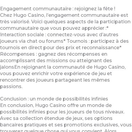
Engagement communautaire : rejoignez la fête !
Chez Hugo Casino, l’engagement communautaire est
très valorisé. Voici quelques aspects de la participation
communautaire que vous pouvez apprécier :*
Interaction sociale : connectez-vous avec d’autres
joueurs via chat ou forums* Tournois : participez à des
tournois en direct pour des prix et reconnaissance*
Récompenses : gagnez des récompenses en
accomplissant des missions ou atteignant des
jalonsEn rejoignant la communauté de Hugo Casino,
vous pouvez enrichir votre expérience de jeu et
rencontrer des joueurs partageant les mêmes
passions.
Conclusion : un monde de possibilités infinies
En conclusion, Hugo Casino offre un monde de
possibilités infinies pour les joueurs de tous niveaux.
Avec sa collection étendue de jeux, ses options
bancaires pratiques et ses promotions exclusives, vous
trouverez quelque chose qui vous convient. Alors,