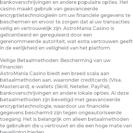
bankoverschrijvingen en andere populaire opties. Het
casino maakt gebruik van geavanceerde
encryptietechnologieën om uw financiële gegevens te
beschermen en ervoor te zorgen dat al uw transacties
veilig en vertrouwelijk zijn. AstroMania Casino is
gelicentieerd en gereguleerd door een
gerenommeerde autoriteit, wat extra vertrouwen geeft
in de eerlijkheid en veiligheid van het platform.
Veilige Betaalmethoden: Bescherming van uw
Financiën
AstroMania Casino biedt een breed scala aan
betaalmethoden aan, waaronder creditcards (Visa,
Mastercard), e-wallets (Skrill, Neteller, PayPal),
bankoverschrijvingen en andere lokale opties. Al deze
betaalmethoden zijn beveiligd met geavanceerde
encryptietechnologie, waardoor uw financiële
gegevens beschermd zijn tegen ongeautoriseerde
toegang. Het is belangrijk om alleen betaalmethoden
te gebruiken die u vertrouwt en die een hoge mate van
beveiliging bieden.