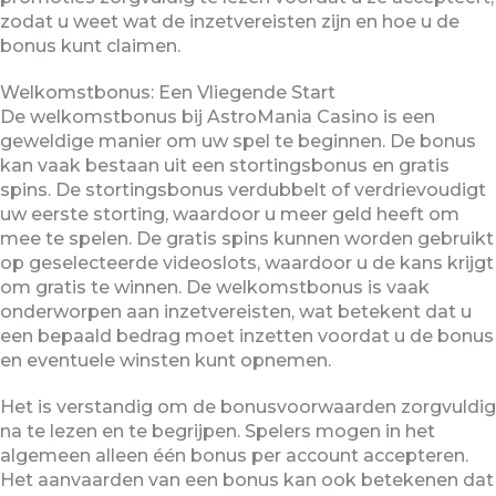
zodat u weet wat de inzetvereisten zijn en hoe u de
bonus kunt claimen.
Welkomstbonus: Een Vliegende Start
De welkomstbonus bij AstroMania Casino is een
geweldige manier om uw spel te beginnen. De bonus
kan vaak bestaan uit een stortingsbonus en gratis
spins. De stortingsbonus verdubbelt of verdrievoudigt
uw eerste storting, waardoor u meer geld heeft om
mee te spelen. De gratis spins kunnen worden gebruikt
op geselecteerde videoslots, waardoor u de kans krijgt
om gratis te winnen. De welkomstbonus is vaak
onderworpen aan inzetvereisten, wat betekent dat u
een bepaald bedrag moet inzetten voordat u de bonus
en eventuele winsten kunt opnemen.
Het is verstandig om de bonusvoorwaarden zorgvuldig
na te lezen en te begrijpen. Spelers mogen in het
algemeen alleen één bonus per account accepteren.
Het aanvaarden van een bonus kan ook betekenen dat