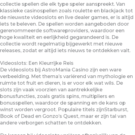
collectie spellen die elk type speler aanspreekt. Van
klassieke casinospellen zoals roulette en blackjack tot
de nieuwste videoslots en live dealer games, er is altijd
iets te beleven. De spellen worden aangeboden door
gerenommeerde softwareproviders, waardoor een
hoge kwaliteit en eerlijkheid gegarandeerd is. De
collectie wordt regelmatig bijgewerkt met nieuwe
releases, zodat er altijd iets nieuws te ontdekken valt.
Videoslots: Een Kleurrijke Reis
De videoslots bij AstroMania Casino zijn een ware
verbeelding. Met thema’s variërend van mythologie en
ruimte tot fruit en dieren, is er voor elk wat wils. De
slots zijn vaak voorzien van aantrekkelijke
bonusfuncties, zoals gratis spins, multipliers en
bonusspellen, waardoor de spanning en de kans op
winst worden vergroot. Populaire titels zijnStarburst,
Book of Dead en Gonzo’s Quest, maar er zijn tal van
andere verborgen schatten te ontdekken.