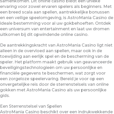
samenkomen. Dit online casino biedt een unieke
ervaring voor zowel ervaren spelers als beginners. Met
een breed scala aan spellen, aantrekkelijke bonussen
en een veilige speelomgeving, is AstroMania Casino de
ideale bestemming voor al uw gokbehoeften. Ontdek
een universum van entertainment en laat uw dromen
uitkomen bij dit opwindende online casino.
De aantrekkingskracht van AstroMania Casino ligt niet
alleen in de overvloed aan spellen, maar ook in de
toewijding aan eerlijk spel en de bescherming van de
speler. Het platform maakt gebruik van geavanceerde
beveiligingstechnologieën om uw persoonlijke en
financiële gegevens te beschermen, wat zorgt voor
een zorgeloze speelervaring. Bereid je voor op een
onvergetelijke reis door de sterrenstelsels van online
gokken met AstroMania Casino als uw persoonlijke
gids.
Een Sterrenstelsel van Spellen
AstroMania Casino beschikt over een indrukwekkende