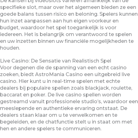
De kansen bij videoslots variëren afhankelijk van de
specifieke slot, maar over het algemeen bieden ze een
goede balans tussen risico en beloning. Spelers kunnen
hun inzet aanpassen aan hun eigen voorkeur en
budget, waardoor het spel toegankelijk is voor
iedereen. Het is belangrijk om verantwoord te spelen
en uw inzetten binnen uw financiële mogelijkheden te
houden.
Live Casino: De Sensatie van Realistisch Spel
Voor degenen die de spanning van een echt casino
zoeken, biedt AstroMania Casino een uitgebreid live
casino. Hier kunt u in real-time spelen met echte
dealers bij populaire spellen zoals blackjack, roulette,
baccarat en poker. De live casino spellen worden
gestreamd vanuit professionele studio’s, waardoor een
meeslepende en authentieke ervaring ontstaat. De
dealers staan klaar om u te verwelkomen en te
begeleiden, en de chatfunctie stelt u in staat om met
hen en andere spelers te communiceren.