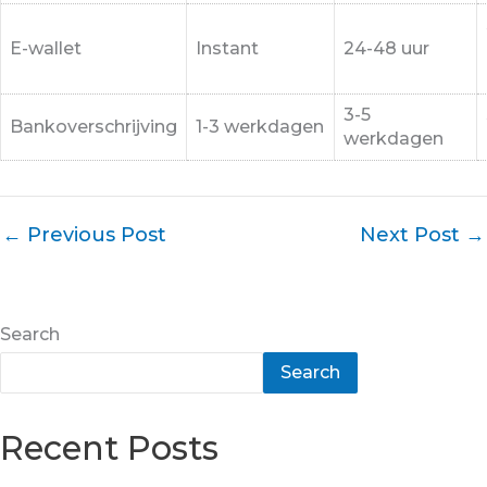
E-wallet
Instant
24-48 uur
3-5
Bankoverschrijving
1-3 werkdagen
werkdagen
←
Previous Post
Next Post
→
Search
Search
Recent Posts