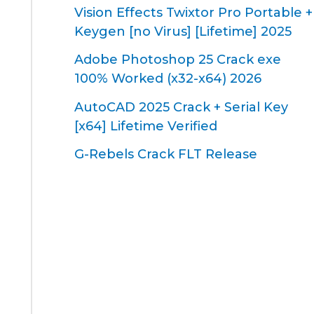
Vision Effects Twixtor Pro Portable +
Keygen [no Virus] [Lifetime] 2025
Adobe Photoshop 25 Crack exe
100% Worked (x32-x64) 2026
AutoCAD 2025 Crack + Serial Key
[x64] Lifetime Verified
G-Rebels Crack FLT Release