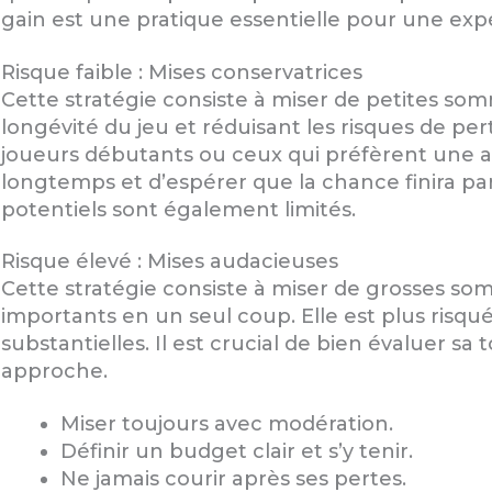
gain est une pratique essentielle pour une expé
Risque faible : Mises conservatrices
Cette stratégie consiste à miser de petites som
longévité du jeu et réduisant les risques de per
joueurs débutants ou ceux qui préfèrent une a
longtemps et d’espérer que la chance finira pa
potentiels sont également limités.
Risque élevé : Mises audacieuses
Cette stratégie consiste à miser de grosses so
importants en un seul coup. Elle est plus risqu
substantielles. Il est crucial de bien évaluer sa
approche.
Miser toujours avec modération.
Définir un budget clair et s’y tenir.
Ne jamais courir après ses pertes.