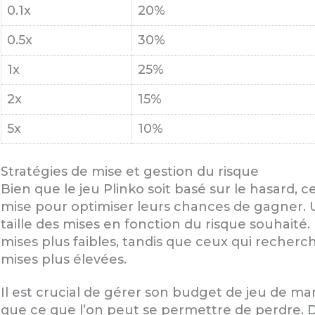
0.1x
20%
0.5x
30%
1x
25%
2x
15%
5x
10%
Stratégies de mise et gestion du risque
Bien que le jeu Plinko soit basé sur le hasard, 
mise pour optimiser leurs chances de gagner. 
taille des mises en fonction du risque souhaité
mises plus faibles, tandis que ceux qui recherc
mises plus élevées.
Il est crucial de gérer son budget de jeu de ma
que ce que l’on peut se permettre de perdre. Dé