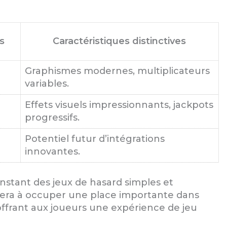
s
Caractéristiques distinctives
Graphismes modernes, multiplicateurs
variables.
Effets visuels impressionnants, jackpots
progressifs.
Potentiel futur d’intégrations
innovantes.
onstant des jeux de hasard simples et
inuera à occuper une place importante dans
 offrant aux joueurs une expérience de jeu