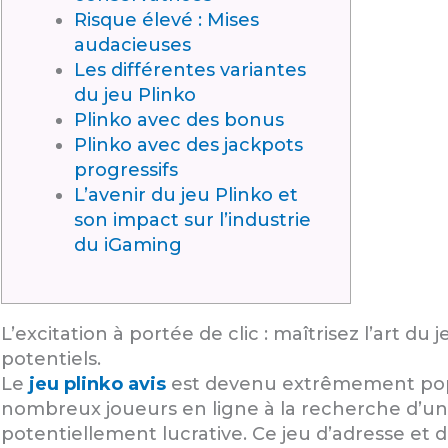
Risque élevé : Mises
audacieuses
Les différentes variantes
du jeu Plinko
Plinko avec des bonus
Plinko avec des jackpots
progressifs
L’avenir du jeu Plinko et
son impact sur l’industrie
du iGaming
L’excitation à portée de clic : maîtrisez l’art du 
potentiels.
Le
jeu plinko avis
est devenu extrêmement popul
nombreux joueurs en ligne à la recherche d’un
potentiellement lucrative. Ce jeu d’adresse et d