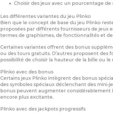
Choisir des jeux avec un pourcentage de r
Les différentes variantes du jeu Plinko
Bien que le concept de base du jeu Plinko rest
proposées par différents fournisseurs de jeux e
termes de graphismes, de fonctionnalités et de
Certaines variantes offrent des bonus suppléme
ou des tours gratuits. D’autres proposent des 
possibilité de choisir la hauteur de la bille ou 
Plinko avec des bonus
Certains jeux Plinko intègrent des bonus spéciau
des symboles spéciaux déclenchant des mini-jeu
bonus peuvent augmenter considérablement les
encore plus excitante.
Plinko avec des jackpots progressifs