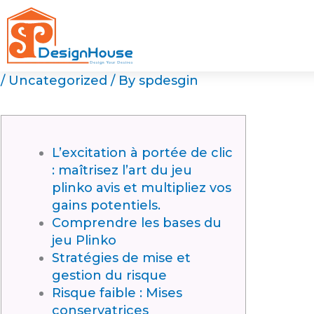
Skip
to
content
/
Uncategorized
/ By
spdesgin
L’excitation à portée de clic
: maîtrisez l’art du jeu
plinko avis et multipliez vos
gains potentiels.
Comprendre les bases du
jeu Plinko
Stratégies de mise et
gestion du risque
Risque faible : Mises
conservatrices