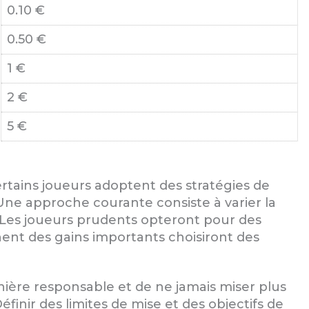
0.10 €
0.50 €
1 €
2 €
5 €
certains joueurs adoptent des stratégies de
Une approche courante consiste à varier la
. Les joueurs prudents opteront pour des
hent des gains importants choisiront des
nière responsable et de ne jamais miser plus
finir des limites de mise et des objectifs de