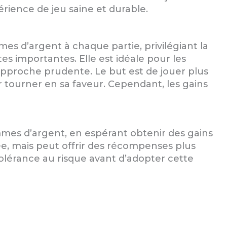
rience de jeu saine et durable.
mes d’argent à chaque partie, privilégiant la
tes importantes. Elle est idéale pour les
pproche prudente. Le but est de jouer plus
r tourner en sa faveur. Cependant, les gains
mmes d’argent, en espérant obtenir des gains
ée, mais peut offrir des récompenses plus
 tolérance au risque avant d’adopter cette