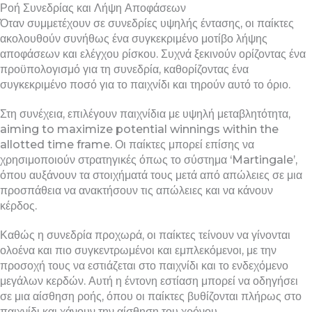
Ροή Συνεδρίας και Λήψη Αποφάσεων
Όταν συμμετέχουν σε συνεδρίες υψηλής έντασης, οι παίκτες
ακολουθούν συνήθως ένα συγκεκριμένο μοτίβο λήψης
αποφάσεων και ελέγχου ρίσκου. Συχνά ξεκινούν ορίζοντας ένα
προϋπολογισμό για τη συνεδρία, καθορίζοντας ένα
συγκεκριμένο ποσό για το παιχνίδι και τηρούν αυτό το όριο.
Στη συνέχεια, επιλέγουν παιχνίδια με υψηλή μεταβλητότητα,
aiming to maximize potential winnings within the
allotted time frame. Οι παίκτες μπορεί επίσης να
χρησιμοποιούν στρατηγικές όπως το σύστημα ‘Martingale’,
όπου αυξάνουν τα στοιχήματά τους μετά από απώλειες σε μια
προσπάθεια να ανακτήσουν τις απώλειες και να κάνουν
κέρδος.
Καθώς η συνεδρία προχωρά, οι παίκτες τείνουν να γίνονται
ολοένα και πιο συγκεντρωμένοι και εμπλεκόμενοι, με την
προσοχή τους να εστιάζεται στο παιχνίδι και το ενδεχόμενο
μεγάλων κερδών. Αυτή η έντονη εστίαση μπορεί να οδηγήσει
σε μια αίσθηση ροής, όπου οι παίκτες βυθίζονται πλήρως στο
παιχνίδι και χάνουν την αίσθηση του χρόνου.