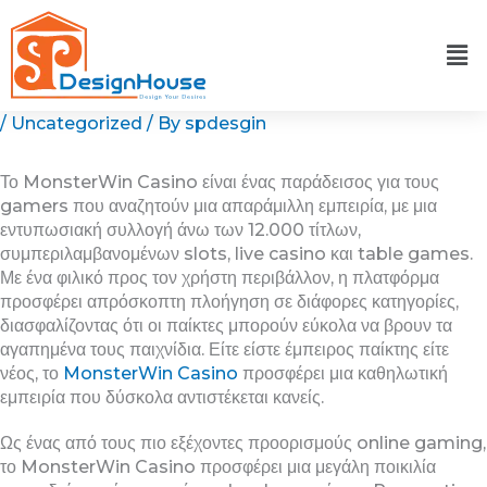
Skip
to
content
/
Uncategorized
/ By
spdesgin
Το MonsterWin Casino είναι ένας παράδεισος για τους
gamers που αναζητούν μια απαράμιλλη εμπειρία, με μια
εντυπωσιακή συλλογή άνω των 12.000 τίτλων,
συμπεριλαμβανομένων slots, live casino και table games.
Με ένα φιλικό προς τον χρήστη περιβάλλον, η πλατφόρμα
προσφέρει απρόσκοπτη πλοήγηση σε διάφορες κατηγορίες,
διασφαλίζοντας ότι οι παίκτες μπορούν εύκολα να βρουν τα
αγαπημένα τους παιχνίδια. Είτε είστε έμπειρος παίκτης είτε
νέος, το
MonsterWin Casino
προσφέρει μια καθηλωτική
εμπειρία που δύσκολα αντιστέκεται κανείς.
Ως ένας από τους πιο εξέχοντες προορισμούς online gaming,
το MonsterWin Casino προσφέρει μια μεγάλη ποικιλία