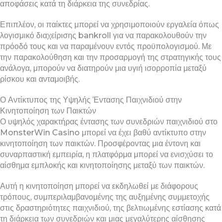
αποφάσεις κατά τη διάρκεια της συνεδρίας.
Επιπλέον, οι παίκτες μπορεί να χρησιμοποιούν εργαλεία όπως
λογισμικό διαχείρισης bankroll για να παρακολουθούν την
πρόοδό τους και να παραμένουν εντός προϋπολογισμού. Με
την παρακολούθηση και την προσαρμογή της στρατηγικής τους
ανάλογα, μπορούν να διατηρούν μια υγιή ισορροπία μεταξύ
ρίσκου και ανταμοιβής.
Ο Αντίκτυπος της Υψηλής Έντασης Παιχνιδιού στην
Κινητοποίηση των Παικτών
Ο υψηλός χαρακτήρας έντασης των συνεδριών παιχνιδιού στο
MonsterWin Casino μπορεί να έχει βαθύ αντίκτυπο στην
κινητοποίηση των παικτών. Προσφέροντας μια έντονη και
συναρπαστική εμπειρία, η πλατφόρμα μπορεί να ενισχύσει το
αίσθημα εμπλοκής και κινητοποίησης μεταξύ των παικτών.
Αυτή η κινητοποίηση μπορεί να εκδηλωθεί με διάφορους
τρόπους, συμπεριλαμβανομένης της αυξημένης συμμετοχής
στις δραστηριότητες παιχνιδιού, της βελτιωμένης εστίασης κατά
τη διάρκεια των συνεδριών και μιας μεγαλύτερης αίσθησης