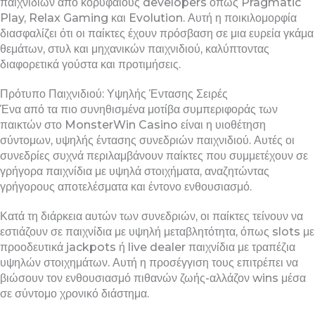
παιχνιδιών από κορυφαίους developers όπως Pragmatic
Play, Relax Gaming και Evolution. Αυτή η ποικιλομορφία
διασφαλίζει ότι οι παίκτες έχουν πρόσβαση σε μια ευρεία γκάμα
θεμάτων, στυλ και μηχανικών παιχνιδιού, καλύπτοντας
διαφορετικά γούστα και προτιμήσεις.
Πρότυπο Παιχνιδιού: Υψηλής Έντασης Σειρές
Ένα από τα πιο συνηθισμένα μοτίβα συμπεριφοράς των
παικτών στο MonsterWin Casino είναι η υιοθέτηση
σύντομων, υψηλής έντασης συνεδριών παιχνιδιού. Αυτές οι
συνεδρίες συχνά περιλαμβάνουν παίκτες που συμμετέχουν σε
γρήγορα παιχνίδια με υψηλά στοιχήματα, αναζητώντας
γρήγορους αποτελέσματα και έντονο ενθουσιασμό.
Κατά τη διάρκεια αυτών των συνεδριών, οι παίκτες τείνουν να
εστιάζουν σε παιχνίδια με υψηλή μεταβλητότητα, όπως slots με
προοδευτικά jackpots ή live dealer παιχνίδια με τραπέζια
υψηλών στοιχημάτων. Αυτή η προσέγγιση τους επιτρέπει να
βιώσουν τον ενθουσιασμό πιθανών ζωής-αλλάζον wins μέσα
σε σύντομο χρονικό διάστημα.