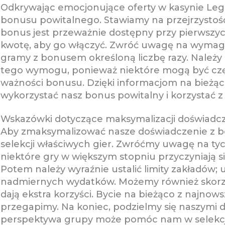
Odkrywając emocjonujące oferty w kasynie Legia
bonusu powitalnego. Stawiamy na przejrzystoś
bonus jest przeważnie dostępny przy pierwszy
kwotę, aby go włączyć. Zwróć uwagę na wymaga
gramy z bonusem określoną liczbę razy. Należy r
tego wymogu, ponieważ niektóre mogą być czę
ważności bonusu. Dzięki informacjom na bież
wykorzystać nasz bonus powitalny i korzystać 
Wskazówki dotyczące maksymalizacji doświad
Aby zmaksymalizować nasze doświadczenie z bo
selekcji właściwych gier. Zwróćmy uwagę na ty
niektóre gry w większym stopniu przyczyniają s
Potem należy wyraźnie ustalić limity zakładów;
nadmiernych wydatków. Możemy również skorzys
dają ekstra korzyści. Bycie na bieżąco z najno
przegapimy. Na koniec, podzielmy się naszymi 
perspektywa grupy może pomóc nam w selekcji 