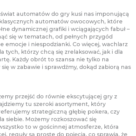
 świat automatów do gry kusi nas imponującą
d klasycznych automatów owocowych, które
ne dynamicznej grafiki i wciągających fabuł –
gnąć się w tematach, od pełnych przygód
e emocje i niespodzianki. Co więcej, wachlarz
 tych, którzy chcą się zrelaksować, jak i dla
rtę. Każdy obrót to szansa nie tylko na
 się w zabawie i sprawdźmy, dokąd zabiorą nas
my przejść do równie ekscytującej gry z
jdziemy tu szeroki asortyment, który
referujemy strategiczną głębię pokera, czy
dla siebie. Możemy rozkoszować się
 wszystko to w gościnnej atmosferze, która
, reguły są proste do pojęcia, co sprawia, że