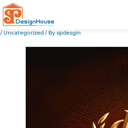
Skip
to
content
/
Uncategorized
/ By
spdesgin