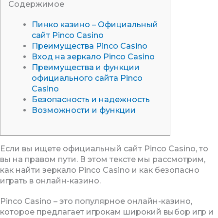
Содержимое
Пинко казино – Официальный
сайт Pinco Casino
Преимущества Pinco Casino
Вход на зеркало Pinco Casino
Преимущества и функции
официального сайта Pinco
Casino
Безопасность и надежность
Возможности и функции
Если вы ищете официальный сайт Pinco Casino, то
вы на правом пути. В этом тексте мы рассмотрим,
как найти зеркало Pinco Casino и как безопасно
играть в онлайн-казино.
Pinco Casino – это популярное онлайн-казино,
которое предлагает игрокам широкий выбор игр и