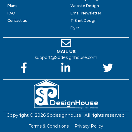
Plans
Website Design
FAQ
Email Newsletter
Contact us
T-Shirt Design
Flyer
MAIL US
support@Spdesignhouse.com
Copyright © 2026 Spdesignhouse . All rights reserved.
Terms & Conditions
Privacy Policy