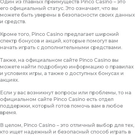
Один из главных преимуществ Pinco Casino – это
его официальный статус. Это означает, что вы
можете быть уверены в безопасности своих данных
и средств.
Кроме того, Pinco Casino предлагает широкий
спектр бонусов и акций, которые помогут вам
начать играть с дополнительными средствами.
Также, на официальном сайте Pinco Casino вы
можете найти подробную информацию о правилах
и условиях игры, а также о доступных бонусах и
акциях.
Если у вас возникнут вопросы или проблемы, то на
официальном сайте Pinco Casino есть отдел
поддержки, который готов помочь вам в любое
время.
В целом, Pinco Casino – это отличный выбор для тех,
кто ищет надежный и безопасный способ играть в