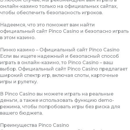
онлайн-казино только на официальных сайтах,
чтобы обеспечить безопасность игроков.
Надеемся, что это поможет вам найти
официальный сайт Pinco Casino и безопасно играть
в этом казино.
Пинко казино – Официальный сайт Pinco Casino
Если вы ищете надежный и безопасный способ
играть в онлайн-казино, то Pinco Casino – ваш
выбор. Официальный сайт Pinco Casino предлагает
широкий спектр игр, включая слоты, карточные
игры и рулетку.
В Pinco Casino вы можете играть на реальные
деньги, а также использовать функцию demo-
режима, чтобы попробовать игры без риска для
вашего бюджета.
Преимущества Pinco Casino