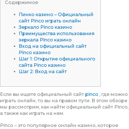
Содержимое
Пинко казино – Официальный
сайт Pinco играть онлайн
Зеркало Pinco казино
Преимущества использования
зеркала Pinco казино
Вход на официальный сайт
Pinco казино
Шаг 1: Открытие официального
сайта Pinco казино
Шаг 2: Вход на сайт
Если вы ищете официальный сайт
pinco
, где можно
играть онлайн, то вы на правом пути. В этом обзоре
мы рассмотрим, как найти официальный сайт Pinco,
а также как играть на нем.
Pinco – это популярное онлайн-казино, которое