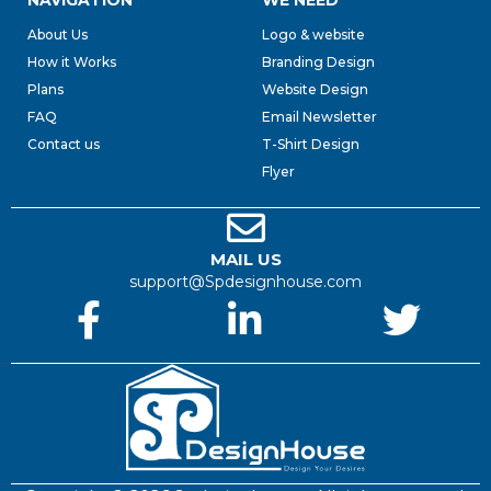
About Us
Logo & website
How it Works
Branding Design
Plans
Website Design
FAQ
Email Newsletter
Contact us
T-Shirt Design
Flyer
MAIL US
support@Spdesignhouse.com