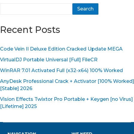
Search
Recent Posts
Code Vein II Deluxe Edition Cracked Update MEGA
VirtualDJ Portable Universal [Full] FileCR
WinRAR 7.01 Activated Full (x32-x64) 100% Worked
AnyDesk Professional Crack + Activator [100% Worked]
[Stable] 2026
Vision Effects Twixtor Pro Portable + Keygen [no Virus]
[Lifetime] 2025
NAVIGATION
WE NEED