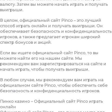
валюту. Затем вы можете начать играть и получать
выигрыши.
В целом, официальный сайт Pinco – это лучший
способ играть онлайн и получать выигрыши. Он
обеспечивает безопасность и конфиденциальность
игроков, а также предлагает игрокам широкий
спектр бонусов и акций.
Если вы ищете официальный сайт Pinco, то вы
можете найти его на нашем сайте. Мы
рекомендуем вам зарегистрироваться на сайте и
начать играть, чтобы получать выигрыши.
В любом случае, мы рекомендуем вам играть на
официальном сайте Pinco, чтобы обеспечить себе
безопасность и конфиденциальность игроков.
Пинко казино – Официальный сайт Pinco играть
онлайн