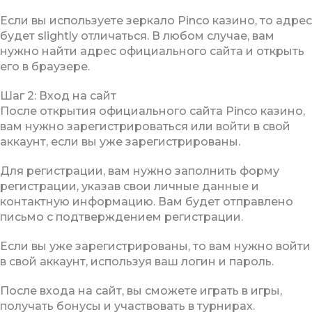
Если вы используете зеркало Pinco казино, то адрес
будет slightly отличаться. В любом случае, вам
нужно найти адрес официального сайта и открыть
его в браузере.
Шаг 2: Вход на сайт
После открытия официального сайта Pinco казино,
вам нужно зарегистрироваться или войти в свой
аккаунт, если вы уже зарегистрированы.
Для регистрации, вам нужно заполнить форму
регистрации, указав свои личные данные и
контактную информацию. Вам будет отправлено
письмо с подтверждением регистрации.
Если вы уже зарегистрированы, то вам нужно войти
в свой аккаунт, используя ваш логин и пароль.
После входа на сайт, вы сможете играть в игры,
получать бонусы и участвовать в турнирах.