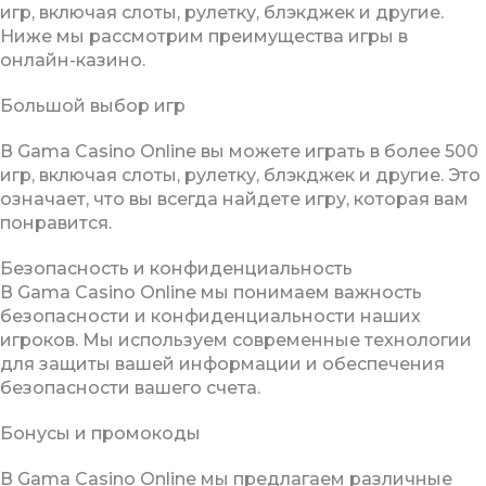
игр, включая слоты, рулетку, блэкджек и другие.
Ниже мы рассмотрим преимущества игры в
онлайн-казино.
Большой выбор игр
В Gama Casino Online вы можете играть в более 500
игр, включая слоты, рулетку, блэкджек и другие. Это
означает, что вы всегда найдете игру, которая вам
понравится.
Безопасность и конфиденциальность
В Gama Casino Online мы понимаем важность
безопасности и конфиденциальности наших
игроков. Мы используем современные технологии
для защиты вашей информации и обеспечения
безопасности вашего счета.
Бонусы и промокоды
В Gama Casino Online мы предлагаем различные