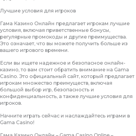
Лучшие условия для игроков
Гама Казино Онлайн предлагает игрокам лучшие
условия, включая приветственные бонусы,
регулярные промокоды и другие преимущества.
Это означает, что вы можете получить больше из
вашего игрового времени.
Если вы ищете надежное и безопасное онлайн-
казино, то вам стоит обратить внимание на Gama
Casino. Это официальный сайт, который предлагает
игрокам множество преимуществ, включая
большой выбор игр, безопасность и
конфиденциальность, а также лучшие условия для
игроков.
Начните играть сейчас и наслаждайтесь играми в
Gama Casino!
Гама Казино Онлайн – Gama Casino Online –