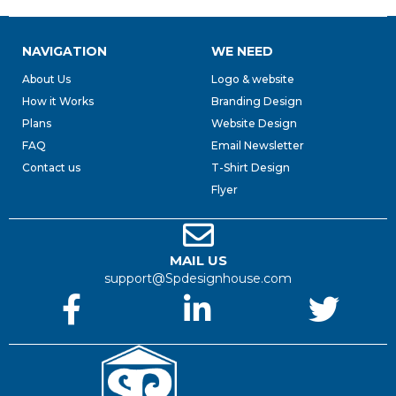
NAVIGATION
WE NEED
About Us
Logo & website
How it Works
Branding Design
Plans
Website Design
FAQ
Email Newsletter
Contact us
T-Shirt Design
Flyer
MAIL US
support@Spdesignhouse.com