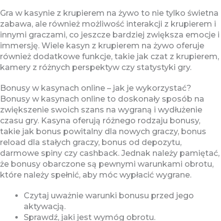
Gra w kasynie z krupierem na żywo to nie tylko świetna
zabawa, ale również możliwość interakcji z krupierem i
innymi graczami, co jeszcze bardziej zwiększa emocje i
immersję. Wiele kasyn z krupierem na żywo oferuje
również dodatkowe funkcje, takie jak czat z krupierem,
kamery z różnych perspektyw czy statystyki gry.
Bonusy w kasynach online – jak je wykorzystać?
Bonusy w kasynach online to doskonały sposób na
zwiększenie swoich szans na wygraną i wydłużenie
czasu gry. Kasyna oferują różnego rodzaju bonusy,
takie jak bonus powitalny dla nowych graczy, bonus
reload dla stałych graczy, bonus od depozytu,
darmowe spiny czy cashback. Jednak należy pamiętać,
że bonusy obarczone są pewnymi warunkami obrotu,
które należy spełnić, aby móc wypłacić wygrane.
Czytaj uważnie warunki bonusu przed jego
aktywacją.
Sprawdź, jaki jest wymóg obrotu.