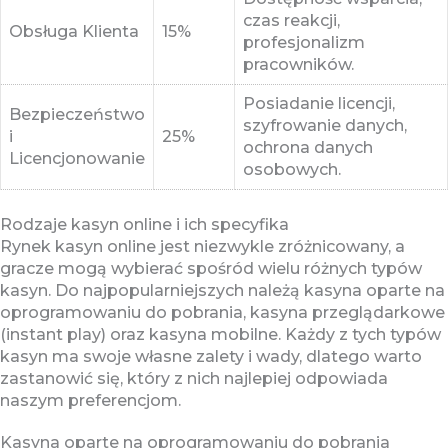
czas reakcji,
Obsługa Klienta
15%
profesjonalizm
pracowników.
Posiadanie licencji,
Bezpieczeństwo
szyfrowanie danych,
i
25%
ochrona danych
Licencjonowanie
osobowych.
Rodzaje kasyn online i ich specyfika
Rynek kasyn online jest niezwykle zróżnicowany, a
gracze mogą wybierać spośród wielu różnych typów
kasyn. Do najpopularniejszych należą kasyna oparte na
oprogramowaniu do pobrania, kasyna przeglądarkowe
(instant play) oraz kasyna mobilne. Każdy z tych typów
kasyn ma swoje własne zalety i wady, dlatego warto
zastanowić się, który z nich najlepiej odpowiada
naszym preferencjom.
Kasyna oparte na oprogramowaniu do pobrania