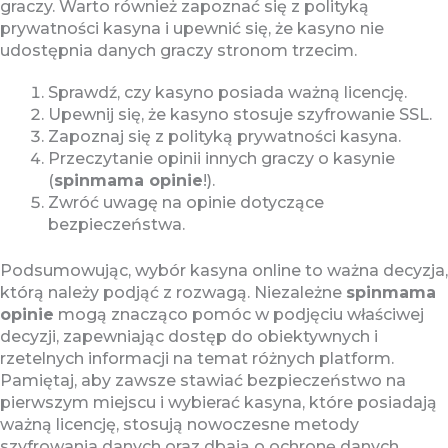
graczy. Warto również zapoznać się z polityką
prywatności kasyna i upewnić się, że kasyno nie
udostępnia danych graczy stronom trzecim.
Sprawdź, czy kasyno posiada ważną licencję.
Upewnij się, że kasyno stosuje szyfrowanie SSL.
Zapoznaj się z polityką prywatności kasyna.
Przeczytanie opinii innych graczy o kasynie
(
spinmama opinie
!).
Zwróć uwagę na opinie dotyczące
bezpieczeństwa.
Podsumowując, wybór kasyna online to ważna decyzja,
którą należy podjąć z rozwagą. Niezależne
spinmama
opinie
mogą znacząco pomóc w podjęciu właściwej
decyzji, zapewniając dostęp do obiektywnych i
rzetelnych informacji na temat różnych platform.
Pamiętaj, aby zawsze stawiać bezpieczeństwo na
pierwszym miejscu i wybierać kasyna, które posiadają
ważną licencję, stosują nowoczesne metody
szyfrowania danych oraz dbają o ochronę danych