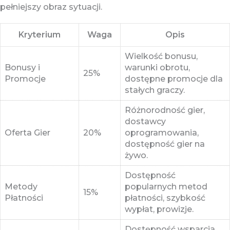
pełniejszy obraz sytuacji.
Kryterium
Waga
Opis
Wielkość bonusu,
Bonusy i
warunki obrotu,
25%
Promocje
dostępne promocje dla
stałych graczy.
Różnorodność gier,
dostawcy
Oferta Gier
20%
oprogramowania,
dostępność gier na
żywo.
Dostępność
Metody
popularnych metod
15%
Płatności
płatności, szybkość
wypłat, prowizje.
Dostępność wsparcia,