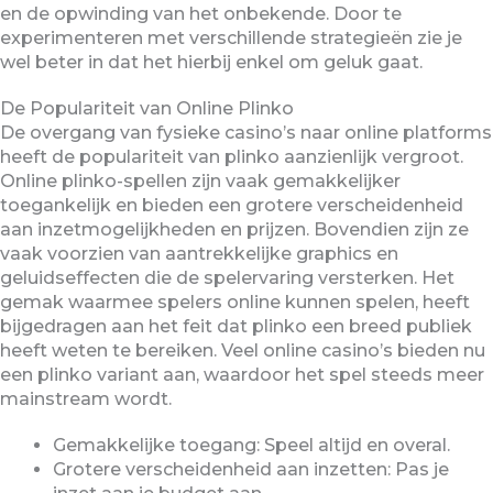
en de opwinding van het onbekende. Door te
experimenteren met verschillende strategieën zie je
wel beter in dat het hierbij enkel om geluk gaat.
De Populariteit van Online Plinko
De overgang van fysieke casino’s naar online platforms
heeft de populariteit van plinko aanzienlijk vergroot.
Online plinko-spellen zijn vaak gemakkelijker
toegankelijk en bieden een grotere verscheidenheid
aan inzetmogelijkheden en prijzen. Bovendien zijn ze
vaak voorzien van aantrekkelijke graphics en
geluidseffecten die de spelervaring versterken. Het
gemak waarmee spelers online kunnen spelen, heeft
bijgedragen aan het feit dat plinko een breed publiek
heeft weten te bereiken. Veel online casino’s bieden nu
een plinko variant aan, waardoor het spel steeds meer
mainstream wordt.
Gemakkelijke toegang: Speel altijd en overal.
Grotere verscheidenheid aan inzetten: Pas je