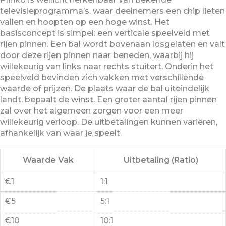
televisieprogramma’s, waar deelnemers een chip lieten
vallen en hoopten op een hoge winst. Het
basisconcept is simpel: een verticale speelveld met
rijen pinnen. Een bal wordt bovenaan losgelaten en valt
door deze rijen pinnen naar beneden, waarbij hij
willekeurig van links naar rechts stuitert. Onderin het
speelveld bevinden zich vakken met verschillende
waarde of prijzen. De plaats waar de bal uiteindelijk
landt, bepaalt de winst. Een groter aantal rijen pinnen
zal over het algemeen zorgen voor een meer
willekeurig verloop. De uitbetalingen kunnen variëren,
afhankelijk van waar je speelt.
Waarde Vak
Uitbetaling (Ratio)
€1
1:1
€5
5:1
€10
10:1