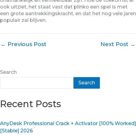
onafhankelijk en verifieerbaar zijn. Hoe de toekomst er
ook uitziet, het staat vast dat plinko een spel is met
een grote aantrekkingskracht, en dat het nog vele jaren
populair zal blijven.
←
Previous Post
Next Post
→
Search
Search
Recent Posts
AnyDesk Professional Crack + Activator [100% Worked]
[Stable] 2026