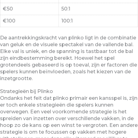
€50
50:1
€100
100:1
De aantrekkingskracht van plinko ligt in de combinatie
van geluk en de visuele spectakel van de vallende bal.
Elke val is uniek, en de spanning is tastbaar tot de bal
zijn eindbestemming bereikt. Hoewel het spel
grotendeels gebaseerd is op toeval, zijn er factoren die
spelers kunnen beïnvloeden, zoals het kiezen van de
inzetgrootte.
Strategieën bij Plinko
Ondanks het feit dat plinko primair een kansspel is, zijn
er toch enkele strategieën die spelers kunnen
overwegen. Een veel voorkomende strategie is het
spreiden van inzetten over verschillende vakken, in de
hoop zo de kans op een winst te vergroten. Een andere
strategie is om te focussen op vakken met hogere