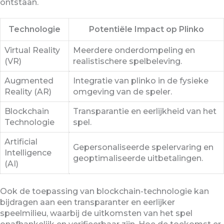
ontstaan.
Technologie
Potentiële Impact op Plinko
Virtual Reality
Meerdere onderdompeling en
(VR)
realistischere spelbeleving.
Augmented
Integratie van plinko in de fysieke
Reality (AR)
omgeving van de speler.
Blockchain
Transparantie en eerlijkheid van het
Technologie
spel.
Artificial
Gepersonaliseerde spelervaring en
Intelligence
geoptimaliseerde uitbetalingen.
(AI)
Ook de toepassing van blockchain-technologie kan
bijdragen aan een transparanter en eerlijker
speelmilieu, waarbij de uitkomsten van het spel