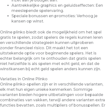
inzet aan je budget aan.
Aantrekkelijke graphics en geluidseffecten: Een
meeslepende spelervaring.
Speciale bonussen en promoties: Verhoog je
kansen op winst.
Online plinko biedt ook de mogelijkheid om het spel
gratis te spelen, zodat spelers de regels kunnen leren
en verschillende strategieën kunnen uitproberen
zonder financieel risico. Dit maakt het tot een
uitstekende optie voor beginnende spelers. Het is
echter belangrijk om te onthouden dat gratis spelen
niet hetzelfde is als spelen met echt geld, en dat de
winstkansen bij echt geld spelen anders kunnen zijn.
Variaties in Online Plinko
Online plinko-spellen zijn er in verschillende varianten,
elk met hun eigen unieke kenmerken. Sommige
varianten bieden hogere uitbetalingen voor bepaalde
combinaties van vakken, terwijl andere varianten extra
functies bevatten, zoals multipliers of bonusspellen. Er