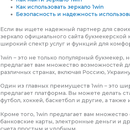
Как использовать зеркало 1win
Безопасность и надежность использова
Если вы ищете надежный партнер для своих с
зеркало официального сайта букмекерской к
широкий спектр услуг и функций для комфо
1win – это не только популярный букмекер, 
предлагает вам множество возможностей для
различных странах, включая Россию, Украину
Один из главных преимуществ 1win – это ши
предлагает платформа. Вы можете делать ст
футбол, хоккей, баскетбол и другие, а также 
Кроме того, 1win предлагает вам множество
банковские карты, электронные деньги и др
счета простым и удобным.