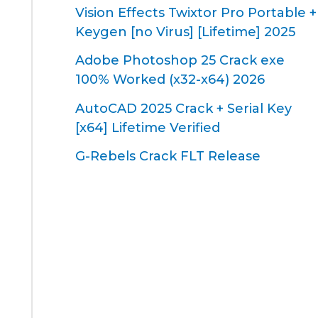
Vision Effects Twixtor Pro Portable +
Keygen [no Virus] [Lifetime] 2025
Adobe Photoshop 25 Crack exe
100% Worked (x32-x64) 2026
AutoCAD 2025 Crack + Serial Key
[x64] Lifetime Verified
G-Rebels Crack FLT Release