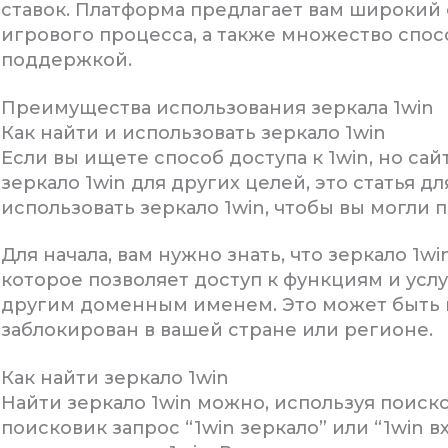
ставок. Платформа предлагает вам широкий 
игрового процесса, а также множество спосо
поддержкой.
Преимущества использования зеркала 1win
Как найти и использовать зеркало 1win
Если вы ищете способ доступа к 1win, но сай
зеркало 1win для других целей, это статья д
использовать зеркало 1win, чтобы вы могли 
Для начала, вам нужно знать, что зеркало 1wi
которое позволяет доступ к функциям и услу
другим доменным именем. Это может быть п
заблокирован в вашей стране или регионе.
Как найти зеркало 1win
Найти зеркало 1win можно, используя поиско
поисковик запрос “1win зеркало” или “1win в