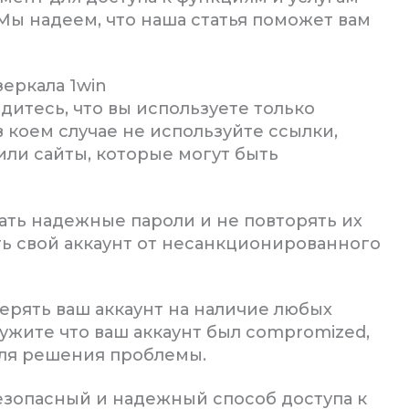
 Мы надеем, что наша статья поможет вам
еркала 1win
едитесь, что вы используете только
в коем случае не используйте ссылки,
ли сайты, которые могут быть
ать надежные пароли и не повторять их
ть свой аккаунт от несанкционированного
ерять ваш аккаунт на наличие любых
ужите что ваш аккаунт был compromized,
для решения проблемы.
безопасный и надежный способ доступа к