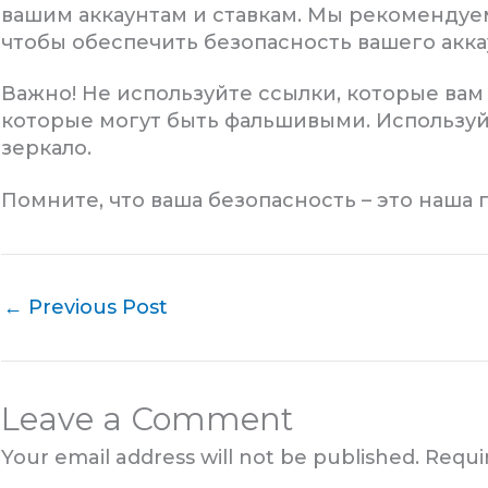
вашим аккаунтам и ставкам. Мы рекомендуе
чтобы обеспечить безопасность вашего акка
Важно! Не используйте ссылки, которые вам
которые могут быть фальшивыми. Используйт
зеркало.
Помните, что ваша безопасность – это наша 
←
Previous Post
Leave a Comment
Your email address will not be published.
Requi