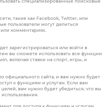
пользовать специализированные поисковые
ти, такие как Facebook, Twitter, или
рые пользователи могут делиться
х или комментариях.
удет зарегистрироваться или войти в
атем вы сможете использовать все функции
in, включая ставки на спорт, игры, и
ало официального сайта, и вам нужно будет
ступ к функциям и услугам. Если вам
 целей, вам нужно будет убедиться, что вы
 использования.
умент для доступа к функциям и услугам