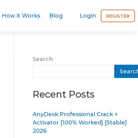
How it Works
Blog
Login
REGISTER
Search
Searc
Recent Posts
AnyDesk Professional Crack +
Activator [100% Worked] [Stable]
2026