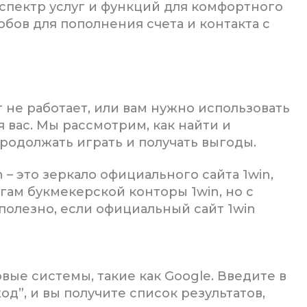
спектр услуг и функций для комфортного
бов для пополнения счета и контакта с
т не работает, или вам нужно использовать
ля вас. Мы рассмотрим, как найти и
продолжать играть и получать выгоды.
n – это зеркало официального сайта 1win,
гам букмекерской конторы 1win, но с
олезно, если официальный сайт 1win
вые системы, такие как Google. Введите в
ход”, и вы получите список результатов,