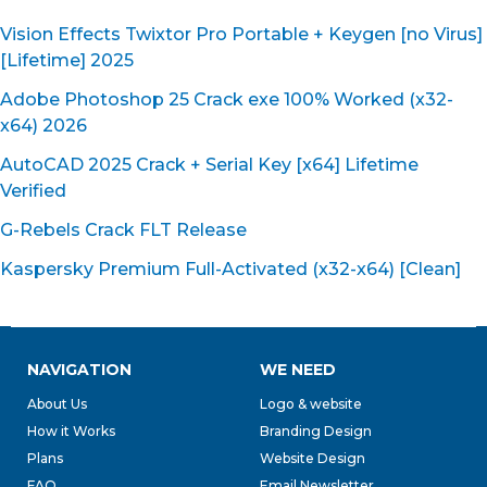
Vision Effects Twixtor Pro Portable + Keygen [no Virus]
[Lifetime] 2025
Adobe Photoshop 25 Crack exe 100% Worked (x32-
x64) 2026
AutoCAD 2025 Crack + Serial Key [x64] Lifetime
Verified
G-Rebels Crack FLT Release
Kaspersky Premium Full-Activated (x32-x64) [Clean]
NAVIGATION
WE NEED
About Us
Logo & website
How it Works
Branding Design
Plans
Website Design
FAQ
Email Newsletter