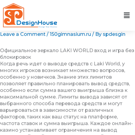
Skip
to
content
Leave a Comment
/
150gimnasium.ru
/ By
spdesgin
Официальное зеркало LAKI WORLD вход и игра без
блокировок
Когда речь идет о выводе средств с Laki World, у
многих игроков возникает множество вопросов,
особенно у новичков. Знание этих лимитов
позволяет правильно планировать вывод средств,
особенно если сумма вашего выигрыша близка к
максимальной сумме. Лимиты вывода зависят от
выбранного способа перевода средств и могут
варьироваться в зависимости от различных
факторов, таких как ваш статус на платформе,
частота ставок и сумма выигрыша. Каждое онлайн-
казино устанавливает ограничения на вывод