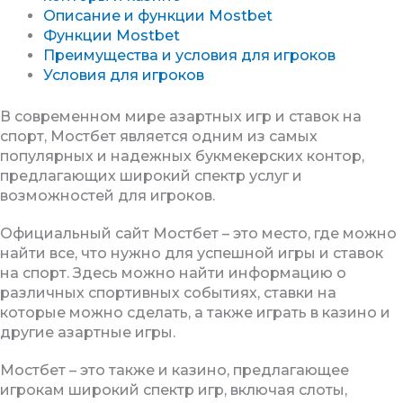
Описание и функции Mostbet
Функции Mostbet
Преимущества и условия для игроков
Условия для игроков
В современном мире азартных игр и ставок на
спорт, Мостбет является одним из самых
популярных и надежных букмекерских контор,
предлагающих широкий спектр услуг и
возможностей для игроков.
Официальный сайт Мостбет – это место, где можно
найти все, что нужно для успешной игры и ставок
на спорт. Здесь можно найти информацию о
различных спортивных событиях, ставки на
которые можно сделать, а также играть в казино и
другие азартные игры.
Мостбет – это также и казино, предлагающее
игрокам широкий спектр игр, включая слоты,