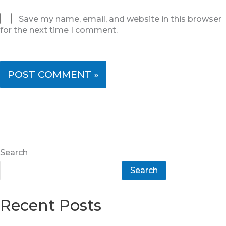
Save my name, email, and website in this browser
for the next time I comment.
Search
Search
Recent Posts