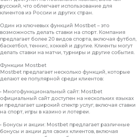
русский, что облегчает использование для
клиентов из России и других стран.
Один из ключевых функций Mostbet – это
возможность делать ставки на спорт. Компания
предлагает более 20 видов спорта, включая футбол,
баскетбол, теннис, хоккей и другие. Клиенты могут
делать ставки на матчи, турниры и другие события.
Функции Mostbet
Mostbet предлагает несколько функций, которые
делают ее популярной среди клиентов:
• Многофункциональный сайт: Mostbet
официальный сайт доступен на нескольких языках
и предлагает широкий спектр услуг, включая ставки
на спорт, игры в казино и лотереи.
• Бонусы и акции: Mostbet предлагает различные
бонусы и акции для своих клиентов, включая