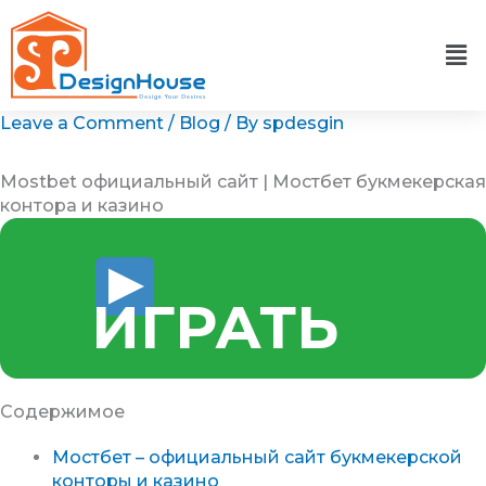
Skip
to
content
Leave a Comment
/
Blog
/ By
spdesgin
Mostbet официальный сайт | Мостбет букмекерская
контора и казино
ИГРАТЬ
Содержимое
Мостбет – официальный сайт букмекерской
конторы и казино