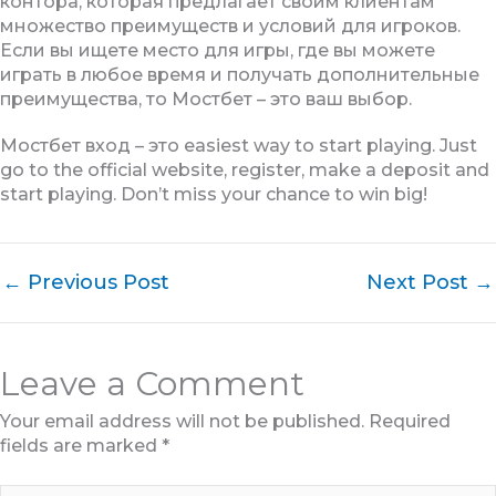
контора, которая предлагает своим клиентам
множество преимуществ и условий для игроков.
Если вы ищете место для игры, где вы можете
играть в любое время и получать дополнительные
преимущества, то Мостбет – это ваш выбор.
Мостбет вход – это easiest way to start playing. Just
go to the official website, register, make a deposit and
start playing. Don’t miss your chance to win big!
←
Previous Post
Next Post
→
Leave a Comment
Your email address will not be published.
Required
fields are marked
*
Type